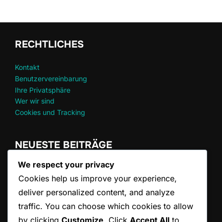
pagination
RECHTLICHES
Kontakt
Benutzervereinbarung
Ihre Privatsphäre
Wer wir sind
Cookies und Tracking
NEUESTE BEITRÄGE
We respect your privacy
Doppel-Positionierungstechniken: Effektive
Cookies help us improve your experience,
Platzabdeckung, Winkel
Doppelpunktes Scoring-Richtlinien: Offizielle, Amateur-,
deliver personalized content, and analyze
Freundschaftsspiele
traffic. You can choose which cookies to allow
Einblicke in die Position von Doppelspielern:
by clicking
Customize
. Click
Accept All
to