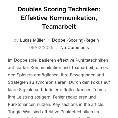
Doubles Scoring Techniken:
Effektive Kommunikation,
Teamarbeit
Posted
by
Lukas Müller
Doppel-Scoring-Regeln
on
09/02/2026
No Comments
Im Doppelspiel basieren effektive Punktetechniken
auf starker Kommunikation und Teamarbeit, die es
den Spielern ermöglichen, ihre Bewegungen und
Strategien zu synchronisieren. Durch den Fokus auf
klare Signale und definierte Rollen können Teams
ihre Leistung steigern, Fehler reduzieren und
Punktchancen nutzen. Key sections in the article:
Toggle Was sind effektive Punktetechniken im