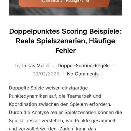
Doppelpunktes Scoring Beispiele:
Reale Spielszenarien, Häufige
Fehler
Posted
by
Lukas Müller
Doppel-Scoring-Regeln
on
09/02/2026
No Comments
Doppelte Spiele weisen einzigartige
Punktedynamiken auf, die Teamarbeit und
Koordination zwischen den Spielern erfordern.
Durch die Analyse realer Spielszenarien können die
Spieler besser verstehen, wie Punkte gesammelt
und verwaltet werden. Zudem kann das