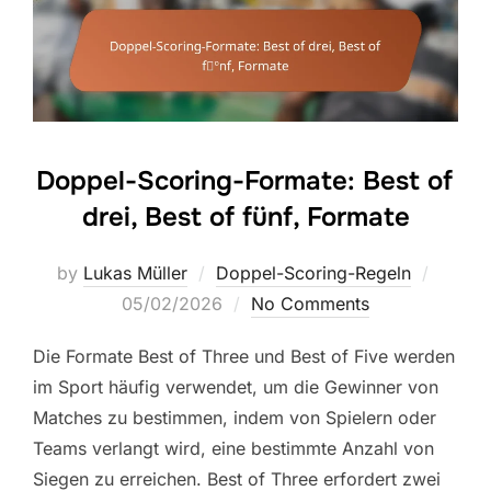
Doppel-Scoring-Formate: Best of
drei, Best of fünf, Formate
Posted
by
Lukas Müller
Doppel-Scoring-Regeln
on
05/02/2026
No Comments
Die Formate Best of Three und Best of Five werden
im Sport häufig verwendet, um die Gewinner von
Matches zu bestimmen, indem von Spielern oder
Teams verlangt wird, eine bestimmte Anzahl von
Siegen zu erreichen. Best of Three erfordert zwei