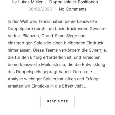
Poste
by
Lukas Müller
Doppelspieler-Positionen
on
06/02/2026
No Comments
In der Welt des Tennis haben bemerkenswerte
Doppelpaare durch ihre beeindruckenden Gewinn-
Verlust-Bilanzen, Grand-Slam-Siege und
einzigartigen Spielstile einen bleibenden Eindruck
hinterlassen. Diese Teams verkörpern die Synergie,
die für den Erfolg erforderlich ist, und erreichen
bemerkenswerte Meilensteine, die die Entwicklung
des Doppelspiels geprägt haben. Durch die
Analyse wichtiger Spielerstatistiken und Erfolge
erhalten wir Einblicke in die Effektivität …
“DOPPELSPIELER-POSITIO
READ MORE