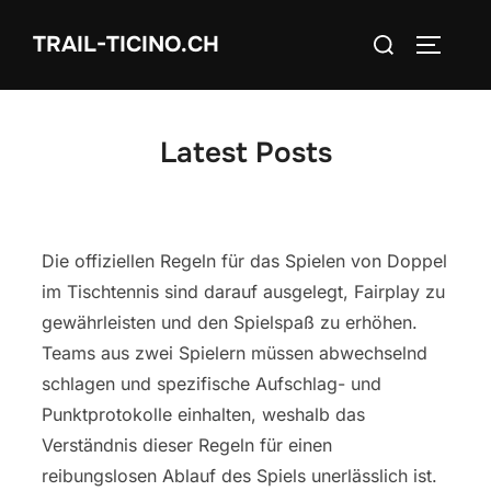
Skip
Search
TRAIL-TICINO.CH
to
TOGGLE
for:
content
Latest Posts
Die offiziellen Regeln für das Spielen von Doppel
im Tischtennis sind darauf ausgelegt, Fairplay zu
gewährleisten und den Spielspaß zu erhöhen.
Teams aus zwei Spielern müssen abwechselnd
schlagen und spezifische Aufschlag- und
Punktprotokolle einhalten, weshalb das
Verständnis dieser Regeln für einen
reibungslosen Ablauf des Spiels unerlässlich ist.