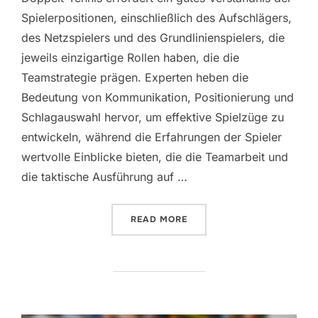
Spielerpositionen, einschließlich des Aufschlägers,
des Netzspielers und des Grundlinienspielers, die
jeweils einzigartige Rollen haben, die die
Teamstrategie prägen. Experten heben die
Bedeutung von Kommunikation, Positionierung und
Schlagauswahl hervor, um effektive Spielzüge zu
entwickeln, während die Erfahrungen der Spieler
wertvolle Einblicke bieten, die die Teamarbeit und
die taktische Ausführung auf …
“EINBLICKE IN DIE POSIT
READ MORE