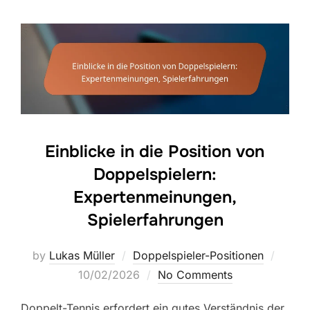
Einblicke in die Position von
Doppelspielern:
Expertenmeinungen,
Spielerfahrungen
Poste
by
Lukas Müller
Doppelspieler-Positionen
on
10/02/2026
No Comments
Doppelt-Tennis erfordert ein gutes Verständnis der