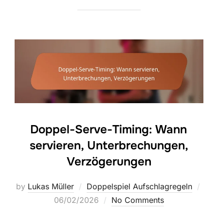
Doppel-Serve-Timing: Wann
servieren, Unterbrechungen,
Verzögerungen
Pos
by
Lukas Müller
Doppelspiel Aufschlagregeln
on
06/02/2026
No Comments