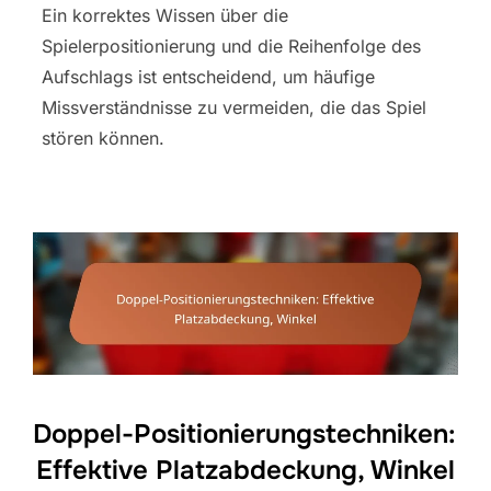
Ein korrektes Wissen über die
Spielerpositionierung und die Reihenfolge des
Aufschlags ist entscheidend, um häufige
Missverständnisse zu vermeiden, die das Spiel
stören können.
Doppel-Positionierungstechniken:
Effektive Platzabdeckung, Winkel