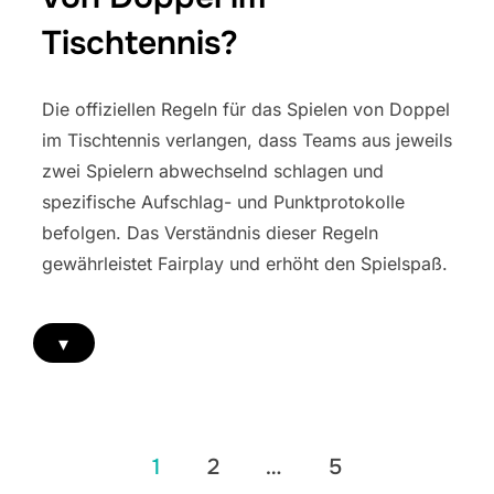
Tischtennis?
Die offiziellen Regeln für das Spielen von Doppel
im Tischtennis verlangen, dass Teams aus jeweils
zwei Spielern abwechselnd schlagen und
spezifische Aufschlag- und Punktprotokolle
befolgen. Das Verständnis dieser Regeln
gewährleistet Fairplay und erhöht den Spielspaß.
▾
Posts
1
2
…
5