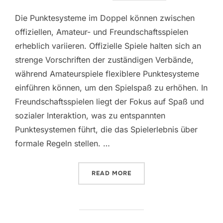
Die Punktesysteme im Doppel können zwischen
offiziellen, Amateur- und Freundschaftsspielen
erheblich variieren. Offizielle Spiele halten sich an
strenge Vorschriften der zuständigen Verbände,
während Amateurspiele flexiblere Punktesysteme
einführen können, um den Spielspaß zu erhöhen. In
Freundschaftsspielen liegt der Fokus auf Spaß und
sozialer Interaktion, was zu entspannten
Punktesystemen führt, die das Spielerlebnis über
formale Regeln stellen. …
“DOPPELPUNKTES SCORING
READ MORE