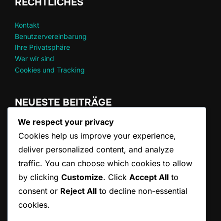
RECHTLICHES
Kontakt
Benutzervereinbarung
Ihre Privatsphäre
Wer wir sind
Cookies und Tracking
NEUESTE BEITRÄGE
We respect your privacy
Doppel-Positionierungstechniken: Effektive
Cookies help us improve your experience,
Platzabdeckung, Winkel
Doppelpunktes Scoring-Richtlinien: Offizielle, Amateur-,
deliver personalized content, and analyze
Freundschaftsspiele
traffic. You can choose which cookies to allow
Einblicke in die Position von Doppelspielern:
by clicking
Customize
. Click
Accept All
to
Expertenmeinungen, Spielerfahrungen
consent or
Reject All
to decline non-essential
Doppelte Positionierungsfehler: Häufige Fehler und wie
man sie vermeidet
cookies.
Doppelpunktes Scoring Beispiele: Reale Spielszenarien,