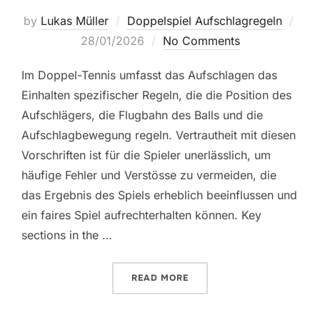
Pos
by
Lukas Müller
Doppelspiel Aufschlagregeln
on
28/01/2026
No Comments
Im Doppel-Tennis umfasst das Aufschlagen das
Einhalten spezifischer Regeln, die die Position des
Aufschlägers, die Flugbahn des Balls und die
Aufschlagbewegung regeln. Vertrautheit mit diesen
Vorschriften ist für die Spieler unerlässlich, um
häufige Fehler und Verstösse zu vermeiden, die
das Ergebnis des Spiels erheblich beeinflussen und
ein faires Spiel aufrechterhalten können. Key
sections in the …
“DOPPEL-SERVE-REGELN: 
READ MORE