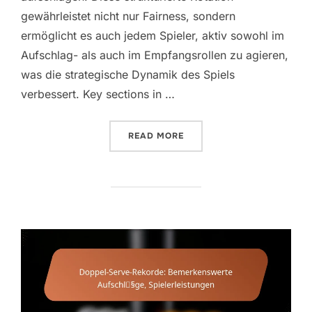
gewährleistet nicht nur Fairness, sondern
ermöglicht es auch jedem Spieler, aktiv sowohl im
Aufschlag- als auch im Empfangsrollen zu agieren,
was die strategische Dynamik des Spiels
verbessert. Key sections in …
“DOPPEL-SERVIERORDNUNG
READ MORE