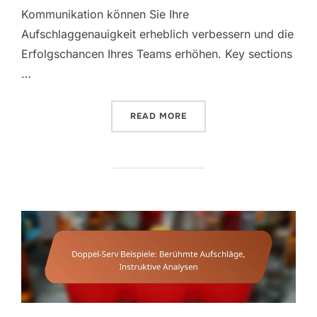
Kommunikation können Sie Ihre
Aufschlaggenauigkeit erheblich verbessern und die
Erfolgschancen Ihres Teams erhöhen. Key sections
…
“DOPPEL-SERVE-HERAUSFO
READ MORE