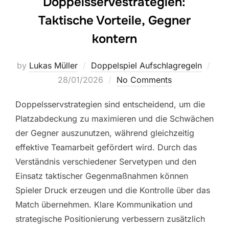
Doppelsservestrategien:
Taktische Vorteile, Gegner
kontern
Pos
by
Lukas Müller
Doppelspiel Aufschlagregeln
on
28/01/2026
No Comments
Doppelsservstrategien sind entscheidend, um die
Platzabdeckung zu maximieren und die Schwächen
der Gegner auszunutzen, während gleichzeitig
effektive Teamarbeit gefördert wird. Durch das
Verständnis verschiedener Servetypen und den
Einsatz taktischer Gegenmaßnahmen können
Spieler Druck erzeugen und die Kontrolle über das
Match übernehmen. Klare Kommunikation und
strategische Positionierung verbessern zusätzlich