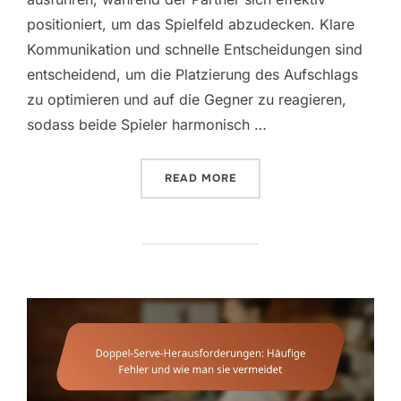
positioniert, um das Spielfeld abzudecken. Klare
Kommunikation und schnelle Entscheidungen sind
entscheidend, um die Platzierung des Aufschlags
zu optimieren und auf die Gegner zu reagieren,
sodass beide Spieler harmonisch …
“DOPPEL-SERVE-VERANTWO
READ MORE