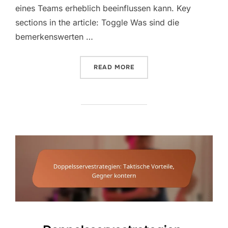
eines Teams erheblich beeinflussen kann. Key
sections in the article: Toggle Was sind die
bemerkenswerten …
“DOPPEL-SERVE-REKORDE
READ MORE