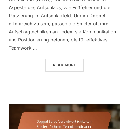
Aspekte des Aufschlags, wie Fußfehler und die
Platzierung im Aufschlagfeld. Um im Doppel
erfolgreich zu sein, passen die Spieler oft ihre
Aufschlagtechniken an, indem sie Kommunikation
und Positionierung betonen, die für effektives
Teamwork …
“DOPPEL-SERVE-RICHTLIN
READ MORE