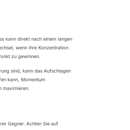
ies kann direkt nach einem langen
echsel, wenn ihre Konzentration
Punkt zu gewinnen.
rung sind, kann das Aufschlagen
elfen kann, Momentum
n maximieren.
rer Gegner. Achten Sie auf