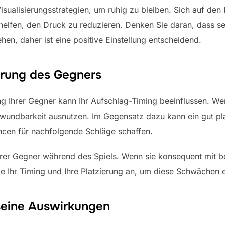
sualisierungsstrategien, um ruhig zu bleiben. Sich auf den 
helfen, den Druck zu reduzieren. Denken Sie daran, dass sel
n, daher ist eine positive Einstellung entscheidend.
ierung des Gegners
ng Ihrer Gegner kann Ihr Aufschlag-Timing beeinflussen. We
erwundbarkeit ausnutzen. Im Gegensatz dazu kann ein gut pla
ncen für nachfolgende Schläge schaffen.
rer Gegner während des Spiels. Wenn sie konsequent mit b
e Ihr Timing und Ihre Platzierung an, um diese Schwächen e
eine Auswirkungen