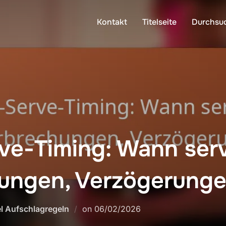
Kontakt
Titelseite
Durchsu
ve-Timing: Wann serv
ungen, Verzögerung
Posted
l Aufschlagregeln
on
06/02/2026
on