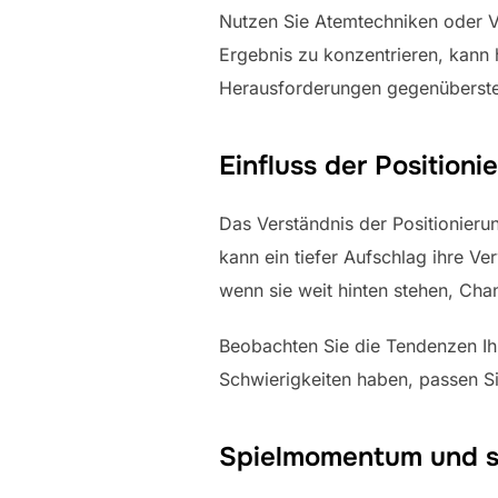
Nutzen Sie Atemtechniken oder Vi
Ergebnis zu konzentrieren, kann 
Herausforderungen gegenüberstehe
Einfluss der Position
Das Verständnis der Positionieru
kann ein tiefer Aufschlag ihre V
wenn sie weit hinten stehen, Cha
Beobachten Sie die Tendenzen Ih
Schwierigkeiten haben, passen Si
Spielmomentum und s