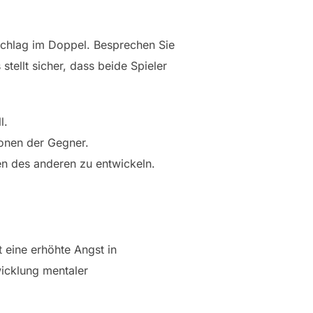
fschlag im Doppel. Besprechen Sie
stellt sicher, dass beide Spieler
l.
ionen der Gegner.
n des anderen zu entwickeln.
 eine erhöhte Angst in
icklung mentaler