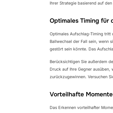
Ihrer Strategie basierend auf d
Optimales Timing für 
Optimales Aufschlag-Timing tritt
Ballwechsel der Fall sein, wenn 
gestört sein könnte. Das Aufsch
Berücksichtigen Sie außerdem de
Druck auf Ihre Gegner ausüben, 
zurückzugewinnen. Versuchen Sie
Vorteilhafte Momente
Das Erkennen vorteilhafter Mome