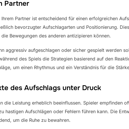
m Partner
 Ihrem Partner ist entscheidend für einen erfolgreichen Au
ießlich bevorzugter Aufschlagarten und Positionierung. Dies 
 die Bewegungen des anderen antizipieren können.
nn aggressiv aufgeschlagen oder sicher gespielt werden sol
ährend des Spiels die Strategien basierend auf den Reakt
äge, um einen Rhythmus und ein Verständnis für die Stärke
te des Aufschlags unter Druck
 die Leistung erheblich beeinflussen. Spieler empfinden oft
 hastigen Aufschlägen oder Fehlern führen kann. Die Entw
eidend, um die Ruhe zu bewahren.