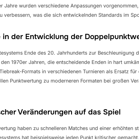
 der Jahre wurden verschiedene Anpassungen vorgenommen,
verbessern, was die sich entwickelnden Standards im Spor
e in der Entwicklung der Doppelpunktw
esystems Ende des 20. Jahrhunderts zur Beschleunigung d
n den 1970er Jahren, die entscheidende Enden in hart umkä
iebreak-Formats in verschiedenen Turnieren als Ersatz für d
ellen Punktwertung zu moderneren Formaten bei großen Ve
scher Veränderungen auf das Spiel
rtung haben zu schnelleren Matches und einer erhöhten str
ystems hat beispielsweise jeden Punkt kritischer gemacht,