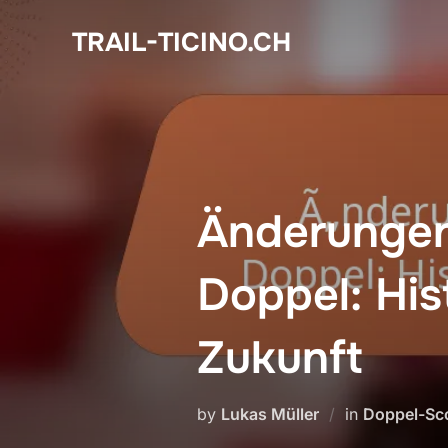
Skip
TRAIL-TICINO.CH
to
content
Änderungen
Doppel: His
Zukunft
by
Lukas Müller
in
Doppel-Sc