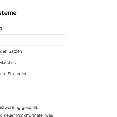
ysteme
g
nden Sätzen
 Matches
ete Strategien
ktwertung gespielt.
ng neuer Punktformate, was