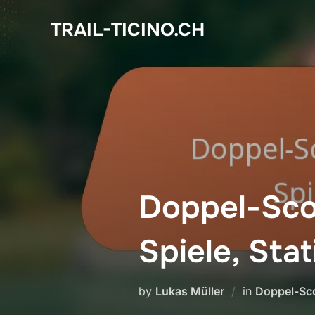
Skip
TRAIL-TICINO.CH
to
content
Doppel-Sco
Spiele, Sta
by
Lukas Müller
in
Doppel-Sc