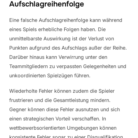
Aufschlagreihenfolge
Eine falsche Aufschlagreihenfolge kann während
eines Spiels erhebliche Folgen haben. Die
unmittelbarste Auswirkung ist der Verlust von
Punkten aufgrund des Aufschlags außer der Reihe.
Darüber hinaus kann Verwirrung unter den
Teammitgliedern zu verpassten Gelegenheiten und
unkoordinierten Spielzügen führen.
Wiederholte Fehler können zudem die Spieler
frustrieren und die Gesamtleistung mindern.
Gegner können diese Fehler ausnutzen und sich
einen strategischen Vorteil verschaffen. In
wettbewerbsorientierten Umgebungen können
konsistente Fehler sogar zu einer Disqualifikation