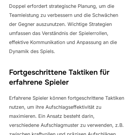
Doppel erfordert strategische Planung, um die
Teamleistung zu verbessern und die Schwächen
der Gegner auszunutzen. Wichtige Strategien
umfassen das Verständnis der Spielerrollen,
effektive Kommunikation und Anpassung an die
Dynamik des Spiels.
Fortgeschrittene Taktiken für
erfahrene Spieler
Erfahrene Spieler können fortgeschrittene Taktiken
nutzen, um ihre Aufschlagseffektivität zu
maximieren. Ein Ansatz besteht darin,
verschiedene Aufschlagmuster zu verwenden, z.B.
zwischen kraftvollen und präzisen Aufschlägen