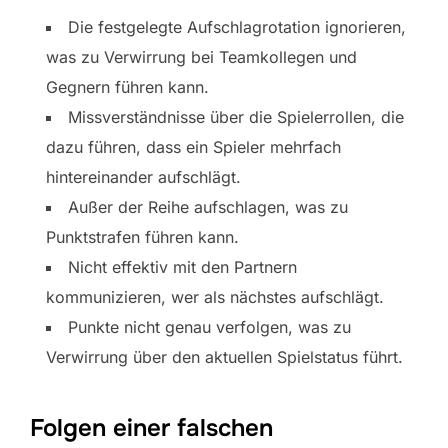
Die festgelegte Aufschlagrotation ignorieren,
was zu Verwirrung bei Teamkollegen und
Gegnern führen kann.
Missverständnisse über die Spielerrollen, die
dazu führen, dass ein Spieler mehrfach
hintereinander aufschlägt.
Außer der Reihe aufschlagen, was zu
Punktstrafen führen kann.
Nicht effektiv mit den Partnern
kommunizieren, wer als nächstes aufschlägt.
Punkte nicht genau verfolgen, was zu
Verwirrung über den aktuellen Spielstatus führt.
Folgen einer falschen