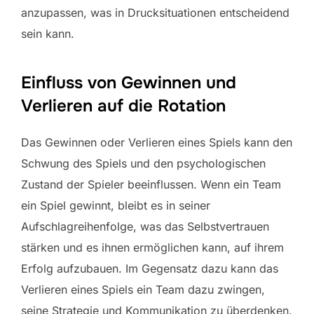
anzupassen, was in Drucksituationen entscheidend
sein kann.
Einfluss von Gewinnen und
Verlieren auf die Rotation
Das Gewinnen oder Verlieren eines Spiels kann den
Schwung des Spiels und den psychologischen
Zustand der Spieler beeinflussen. Wenn ein Team
ein Spiel gewinnt, bleibt es in seiner
Aufschlagreihenfolge, was das Selbstvertrauen
stärken und es ihnen ermöglichen kann, auf ihrem
Erfolg aufzubauen. Im Gegensatz dazu kann das
Verlieren eines Spiels ein Team dazu zwingen,
seine Strategie und Kommunikation zu überdenken.