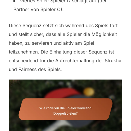
Viertes Spiel: Spieler D schlägt auf (der
Partner von Spieler C).
Diese Sequenz setzt sich während des Spiels fort
und stellt sicher, dass alle Spieler die Möglichkeit
haben, zu servieren und aktiv am Spiel
teilzunehmen. Die Einhaltung dieser Sequenz ist
entscheidend für die Aufrechterhaltung der Struktur
und Fairness des Spiels.