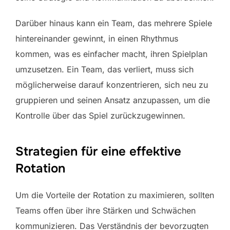
Darüber hinaus kann ein Team, das mehrere Spiele
hintereinander gewinnt, in einen Rhythmus
kommen, was es einfacher macht, ihren Spielplan
umzusetzen. Ein Team, das verliert, muss sich
möglicherweise darauf konzentrieren, sich neu zu
gruppieren und seinen Ansatz anzupassen, um die
Kontrolle über das Spiel zurückzugewinnen.
Strategien für eine effektive
Rotation
Um die Vorteile der Rotation zu maximieren, sollten
Teams offen über ihre Stärken und Schwächen
kommunizieren. Das Verständnis der bevorzugten