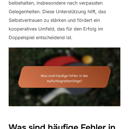
beibehalten, insbesondere nach verpassten
Gelegenheiten. Diese Unterstützung hilft, das
Selbstvertrauen zu stärken und fördert ein
kooperatives Umfeld, das für den Erfolg im
Doppelspiel entscheidend ist.
Was sind häufige Fehler in