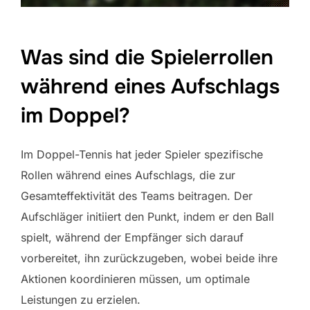
Was sind die Spielerrollen
während eines Aufschlags
im Doppel?
Im Doppel-Tennis hat jeder Spieler spezifische
Rollen während eines Aufschlags, die zur
Gesamteffektivität des Teams beitragen. Der
Aufschläger initiiert den Punkt, indem er den Ball
spielt, während der Empfänger sich darauf
vorbereitet, ihn zurückzugeben, wobei beide ihre
Aktionen koordinieren müssen, um optimale
Leistungen zu erzielen.