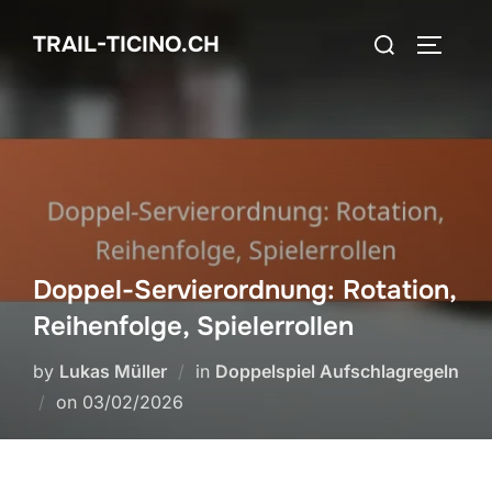
Skip
Search
TRAIL-TICINO.CH
to
TOGGLE
for:
content
Doppel-Servierordnung: Rotation,
Reihenfolge, Spielerrollen
by
Lukas Müller
in
Doppelspiel Aufschlagregeln
Posted
on
03/02/2026
on