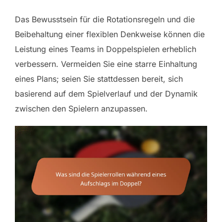
Das Bewusstsein für die Rotationsregeln und die
Beibehaltung einer flexiblen Denkweise können die
Leistung eines Teams in Doppelspielen erheblich
verbessern. Vermeiden Sie eine starre Einhaltung
eines Plans; seien Sie stattdessen bereit, sich
basierend auf dem Spielverlauf und der Dynamik
zwischen den Spielern anzupassen.