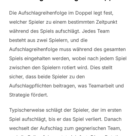
Die Aufschlagreihenfolge im Doppel legt fest,
welcher Spieler zu einem bestimmten Zeitpunkt
während des Spiels aufschlägt. Jedes Team
besteht aus zwei Spielern, und die
Aufschlagreihenfolge muss während des gesamten
Spiels eingehalten werden, wobei nach jedem Spiel
zwischen den Spielern rotiert wird. Dies stellt
sicher, dass beide Spieler zu den
Aufschlagpflichten beitragen, was Teamarbeit und
Strategie fördert.
Typischerweise schlägt der Spieler, der im ersten
Spiel aufschlägt, bis er das Spiel verliert. Danach
wechselt der Aufschlag zum gegnerischen Team,