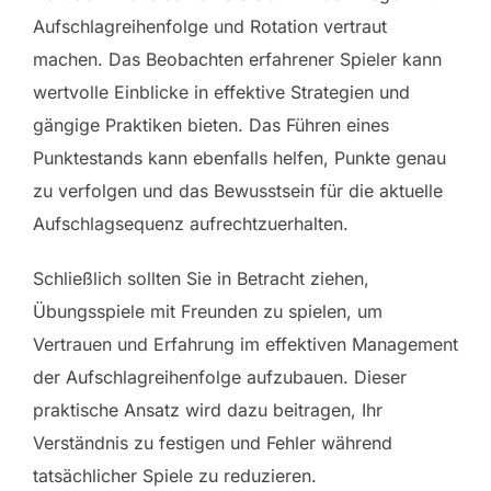
Aufschlagreihenfolge und Rotation vertraut
machen. Das Beobachten erfahrener Spieler kann
wertvolle Einblicke in effektive Strategien und
gängige Praktiken bieten. Das Führen eines
Punktestands kann ebenfalls helfen, Punkte genau
zu verfolgen und das Bewusstsein für die aktuelle
Aufschlagsequenz aufrechtzuerhalten.
Schließlich sollten Sie in Betracht ziehen,
Übungsspiele mit Freunden zu spielen, um
Vertrauen und Erfahrung im effektiven Management
der Aufschlagreihenfolge aufzubauen. Dieser
praktische Ansatz wird dazu beitragen, Ihr
Verständnis zu festigen und Fehler während
tatsächlicher Spiele zu reduzieren.