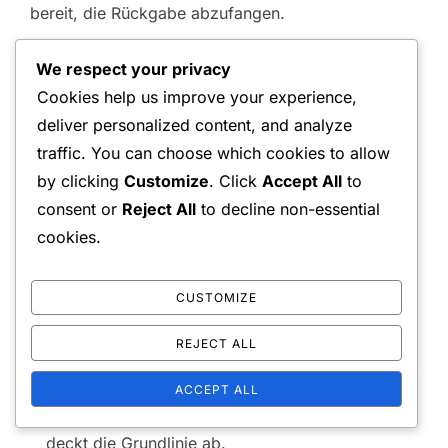
bereit, die Rückgabe abzufangen.
Eine weitere nützliche Übung ist die “Aufschlag und
We respect your privacy
Wechsel”-Übung, bei der der aufschlagende
Cookies help us improve your experience,
Spieler sofort nach dem Aufschlag zum Netz geht,
deliver personalized content, and analyze
während der Partner die Grundlinie abdeckt. Dies
traffic. You can choose which cookies to allow
by clicking
Customize
. Click
Accept All
to
hilft beiden Spielern, ihre Bewegungen und
consent or
Reject All
to decline non-essential
Koordination zu üben und sicherzustellen, dass sie
cookies.
auf verschiedene Rückgabeszenarien vorbereitet
sind.
CUSTOMIZE
Aufschlag und Volley: Ein Spieler schlägt auf,
REJECT ALL
während der andere die Rückgabe volleyt.
Aufschlag und Wechsel: Nach dem Aufschlag
ACCEPT ALL
geht der Aufschläger zum Netz, und der Partner
deckt die Grundlinie ab.