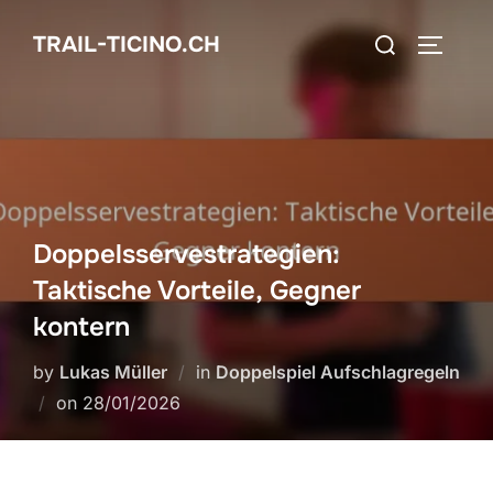
Skip
Search
TRAIL-TICINO.CH
to
TOGGLE
for:
content
Doppelsservestrategien:
Taktische Vorteile, Gegner
kontern
by
Lukas Müller
in
Doppelspiel Aufschlagregeln
Posted
on
28/01/2026
on